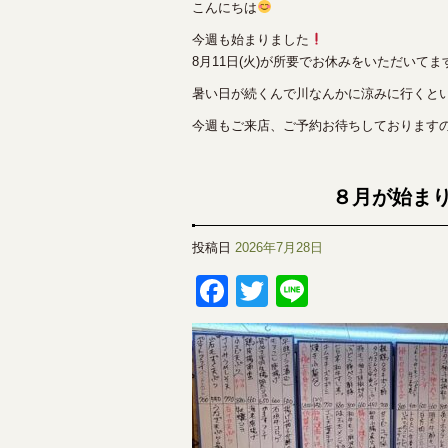
こんにちは
今週も始まりました
8月11日(火)が所要でお休みをいただいて
暑い日が続くんで川なんかに涼みに行くと
今週もご来店、ご予約お待ちしております
８月が始ま
投稿日
2026年7月28日
Facebook
Twitter
Line