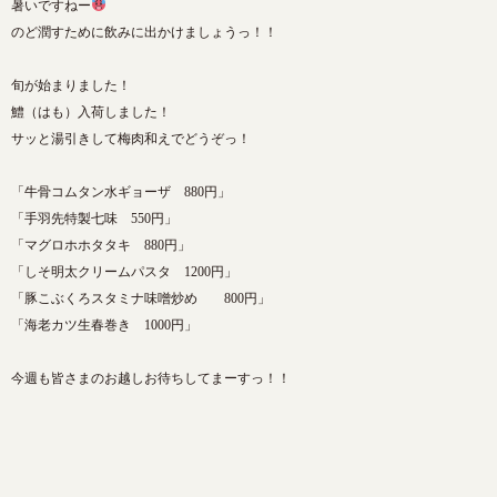
暑いですねー
のど潤すために飲みに出かけましょうっ！！
旬が始まりました！
鱧（はも）入荷しました！
サッと湯引きして梅肉和えでどうぞっ！
「牛骨コムタン水ギョーザ 880円」
「手羽先特製七味 550円」
「マグロホホタタキ 880円」
「しそ明太クリームパスタ 1200円」
「豚こぶくろスタミナ味噌炒め 800円」
「海老カツ生春巻き 1000円」
今週も皆さまのお越しお待ちしてまーすっ！！