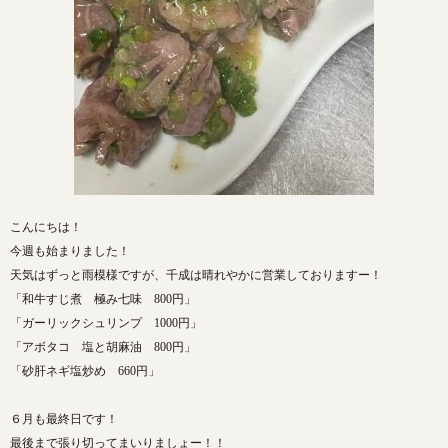
こんにちは！
今週も始まりました！
天気はずっと雨模様ですが、千成は晴れやかに営業しておりますー！
「和牛すじ煮 極み七味 800円」
「ガーリックシュリンプ 1000円」
「アボタコ 塩と胡麻油 800円」
「砂肝ネギ塩炒め 660円」
６月も最終日です！
最後まで張り切ってまいりましょー！！