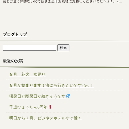
前とは全く関係ないので皆さま是非お気軽にお越しくださいませ〜_(:3 」∠)_
ブログトップ
最近の投稿
８月、花火、盆踊り
８月が始まります！海にも行きたいですねっ！
猛暑日と酷暑日が続きそうです
千成ひょうたん6周年
明日から７月、ビジネスホテルすぐ近く